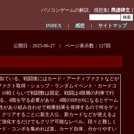
パソコンゲームの解説、感想集[
廃虚碑文
]
INDEX
|
感想
|
サイトマップ
公開日：2025-06-27 | ページ表示数：127回
reによく似ている。戦闘後にはカード・アーティファクトなどが
ファクト取得・ショップ・ランダムイベント・カードコ
10戦くらいで戦闘数は固定。戦闘は4階層の列車で行
る。4階を守る必要があり、4階のHPが0になるとゲーム
特性があり組み合わせで相乗効果を発揮するので何をゲッ
。クリアするごとに新主人公、新カードなどが使えるよ
て強化するだけでもクリア可能なレベル。段々と難しく
ード・コンボを集めれば楽。カード自体、分かりやすい