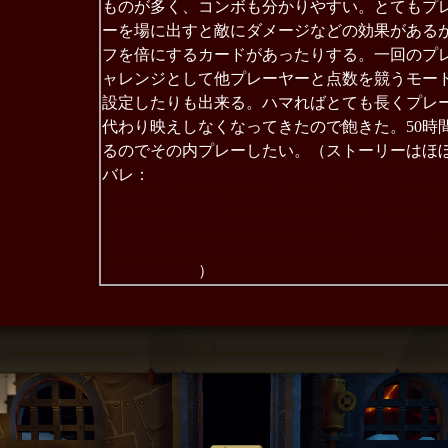
ものが多く、コンボも分かりやすい。とてもプ
ーを場に出すと敵にダメージなどの効果がある
フを倍にするカードがあったりする。一回のプ
ャレンジとして他プレーヤーと点数を競うモー
設定したりも出来る。ハマればとても長くプレ
代わり映えしなくなってきたので飽きた。50時
るのでその内プレーしたい。（ストーリーはほ
バレ：
主人公はLittle Fadeが一番強い。毎ター
Queenも悪くない、インプは多彩な効果がある。モルセルも強
合わせがボス戦でもモルセルを作り続けるので
で回転率があがる。Bounty Stalkerは永
リアできる。
）