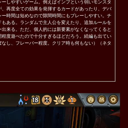
レーしやすいゲーム。例えばインプという弱いモンスタ
が、再度全ての効果を発揮するカードがあったり、デバ
レー時間は短めなので隙間時間にもプレーしやすい。チ
ドもある。ランダムで主人公を変えたり、追加ルールを
ー出来る。ただ、個人的には新要素がなくなってくると
間程度遊べたので十分すぎるほどだろう。続編も出てい
ぼなし、フレーバー程度。クリア時も何もない）（ネタ
ン死ぬようにすれば攻撃力は数百にも達する。Shardtail
い、MorselmakerとCrucible Collectorの組み
良い。そうでなくとも増殖させたり召喚の手札が多いの
続攻撃力+8なのでエンドレスを付けて殺し続ければそれだけでク