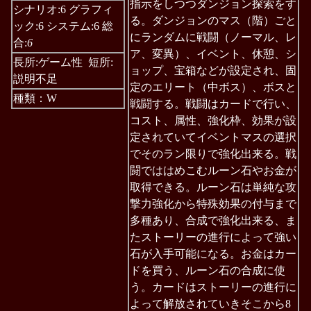
指示をしつつダンジョン探索をす
シナリオ:6 グラフィ
る。ダンジョンのマス（階）ごと
ック:6 システム:6 総
にランダムに戦闘（ノーマル、レ
合:
6
ア、変異）、イベント、休憩、シ
長所:ゲーム性 短所:
ョップ、宝箱などが設定され、固
説明不足
定のエリート（中ボス）、ボスと
種類：W
戦闘する。戦闘はカードで行い、
コスト、属性、強化枠、効果が設
定されていてイベントマスの選択
でそのラン限りで強化出来る。戦
闘でははめこむルーン石やお金が
取得できる。ルーン石は単純な攻
撃力強化から特殊効果の付与まで
多種あり、合成で強化出来る、ま
たストーリーの進行によって強い
石が入手可能になる。お金はカー
ドを買う、ルーン石の合成に使
う。カードはストーリーの進行に
よって解放されていきそこから8