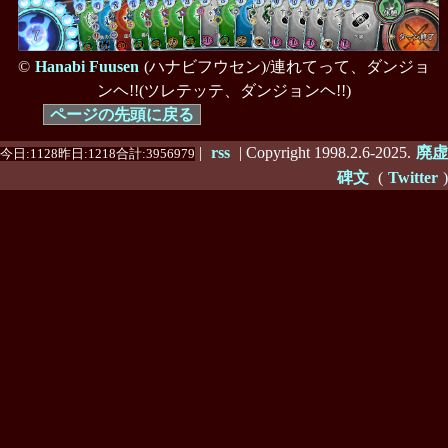
©
Hanabi Fuusen
(ハナビフウセン)/連れてって、ダンジョ
ンヘ!!(ツレテッテ、ダンジョンヘ!!)
ページの先頭に戻る
|
rss
| Copyright 1998.2.6-2025.
廃虚
今日:1128昨日:1218合計:3956979
碑文
(
Twitter
)