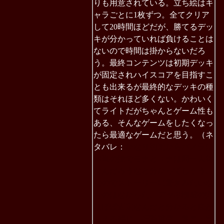
りも用意されている。立ち絵はキ
ャラごとに1枚ずつ。全てクリア
して20時間ほどだが、勝てるデッ
キが分かっていれば負けることは
ないので時間は掛からないだろ
う。最終コンテンツは初期デッキ
が固定されハイスコアを目指すこ
とも出来るが最終的なデッキの種
類はそれほど多くない。かわいく
てライトだがちゃんとゲーム性も
ある、そんなゲームをしたくなっ
たら最適なゲームだと思う。（ネ
タバレ：
かなり初期からパメラは
本当の妹でモナとユナは同一人物
なんだろうなと分かってしまう。
なのでストーリーに驚きみたいな
ものはなかった。デッキ構成の方
はほぼ固定なんだと分かると底が
見える感じ。行動阻害、蓄力・出