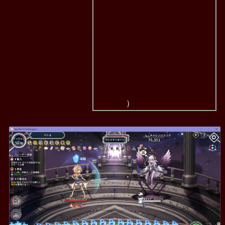
血・燃焼、毒/カウンター、負の
エネルギー、清酒辺りが基本。そ
こまで複雑ではないので継続戦闘
能力や回復、ガード、ダメージ、
ダンジョン内での強化も見据えて
デッキを組めばいい。メインのラ
ストだとオーラを解除されるので
負のエネルギー以外では勝てない
と思う。
）