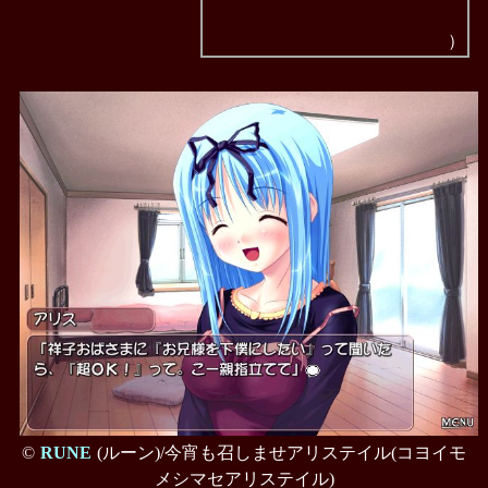
客観的に見れば用途に即したそこ
そこ良作なのだろう、きっと。
）
©
RUNE
(ルーン)/今宵も召しませアリステイル(コヨイモ
メシマセアリステイル)