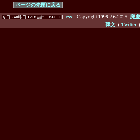
ページの先頭に戻る
|
rss
| Copyright 1998.2.6-2025.
廃虚
今日:240昨日:1218合計:3956091
碑文
(
Twitter
)