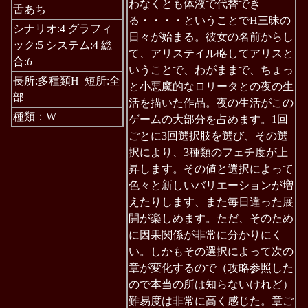
わなくとも体液で代替でき
舌あち
る・・・・ということでH三昧の
シナリオ:4 グラフィ
日々が始まる。彼女の名前からし
ック:5 システム:4 総
て、アリステイル略してアリスと
合:
6
いうことで、わがままで、ちょっ
長所:多種類H 短所:全
と小悪魔的なロリータとの夜の生
部
活を描いた作品。夜の生活がこの
種類：W
ゲームの大部分を占めます。1回
ごとに3回選択肢を選び、その選
択により、3種類のフェチ度が上
昇します。その値と選択によって
色々と新しいバリエーションが増
えたりします、また毎日違った展
開が楽しめます。ただ、そのため
に因果関係が非常に分かりにく
い。しかもその選択によって次の
章が変化するので（攻略参照した
ので本当の所は知らないけれど）
難易度は非常に高く感じた。章ご