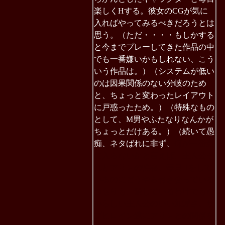
楽しくHする。彼女のCGが気に
入ればやってみるべきだろうとは
思う。（ただ・・・・もしかする
と今までプレーしてきた作品の中
でも一番嫌いかもしれない、こう
いう作品は。）（システムが低い
のは因果関係のない分岐のため
と、ちょっと変わったレイアウト
に戸惑ったため。）（特殊なもの
として、M男やふたなりなんかが
ちょっとだけある。）（続いて愚
痴、ネタばれに非ず、
何が一番気
に入らないかと言えば、主人公そ
れとアリスの性格。毎日Hをして
いるのにどうやら付き合っている
つもりも、愛しているわけでもな
いらしい主人公のいい加減さ。サ
ブヒロイン達にアリスとの関係を