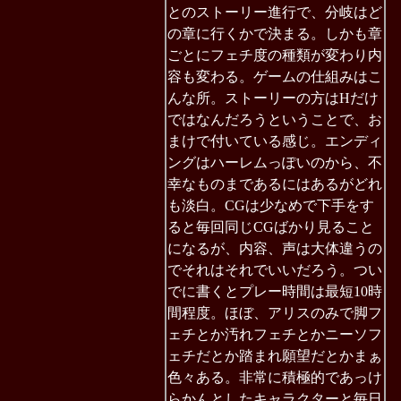
とのストーリー進行で、分岐はど
の章に行くかで決まる。しかも章
ごとにフェチ度の種類が変わり内
容も変わる。ゲームの仕組みはこ
んな所。ストーリーの方はHだけ
ではなんだろうということで、お
まけで付いている感じ。エンディ
ングはハーレムっぽいのから、不
幸なものまであるにはあるがどれ
も淡白。CGは少なめで下手をす
ると毎回同じCGばかり見ること
になるが、内容、声は大体違うの
でそれはそれでいいだろう。つい
でに書くとプレー時間は最短10時
間程度。ほぼ、アリスのみで脚フ
ェチとか汚れフェチとかニーソフ
ェチだとか踏まれ願望だとかまぁ
色々ある。非常に積極的であっけ
らかんとしたキャラクターと毎日