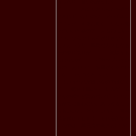
偽ったり、言い訳がましく
て・・・。あまりきちんと性格付
けされていないのか、マルチエン
ディングにするためか、かなり都
合のいい性格のアリスも気に入ら
ない。なんで主人公が好きなん
だ？というか、馬鹿だろ？しかも
そのやり取りが・・・・死語かも
しれないが・・・バカップルその
もの。見ていて、頭痛がするとい
うか、いらつくというか・・・。
こういう作品が嫌いなのではなく
て、ご都合主義のハーレムゲーム
に今の感性が染み付いているとこ
ろが気に食わない。あっちもこっ
ちもいいとこどりというか、違和
感を感じてしまう。それを加速さ
せたのは、難易度の高さとCGが
好きになれなかったことだろう。