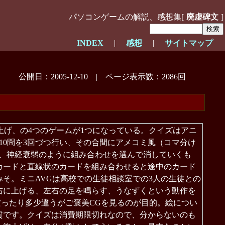
パソコンゲームの解説、感想集[
廃虚碑文
]
INDEX
|
感想
|
サイトマップ
公開日：2005-12-10 | ページ表示数：2086回
上げ、の4つのゲームが1つになっている。クイズはアニ
10問を3回づつ行い、その合間にアメコミ風（コマ分け
は、神経衰弱のように組み合わせを選んで消していくも
カードと直線状のカードを組み合わせると途中のカード
そ。ミニAVGは高校での生徒相談室での3人の生徒との
右に上げる、左右の足を鳴らす、うなずくという動作を
だったり多少違うがご褒美CGを見るのが目的。絵につい
質です。クイズは消費期限切れなので、分からないのも