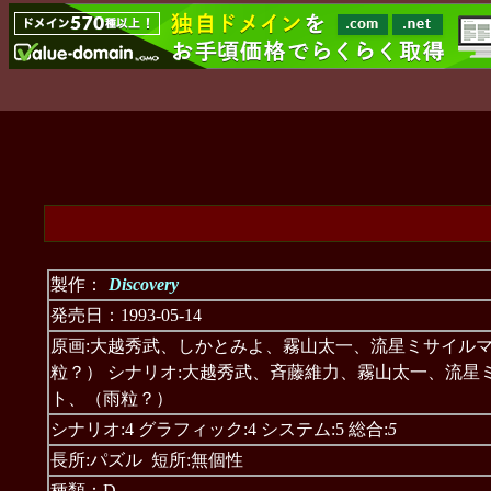
製作：
Discovery
発売日：1993-05-14
原画:大越秀武、しかとみよ、霧山太一、流星ミサイル
粒？） シナリオ:大越秀武、斉藤維力、霧山太一、流星
ト、（雨粒？）
シナリオ:4 グラフィック:4 システム:5 総合:
5
長所:パズル 短所:無個性
種類：D