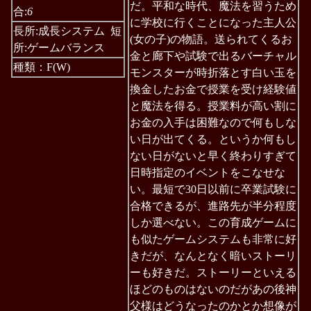
だ。平和な時代、魔法を習うため
合:
6
に学校に行くことになった主人公
長所:成長システム 短
(女の子)の物語。送られてくるお
所:ゲームバランス
金と廊下や試験で出るバーチャル
種類：F(W)
モンスターが時折落とす白い玉を
換金したお金で授業を受け経験値
と魔法を得る。授業料が高い割に
お金の入手は困難なので何もしな
い日が出てくる。というか何もし
ない日がないと早く終わりすぎて
日時指定のイベントをこなせな
い。最短で30日以前に卒業試験に
合格できるが、進路先が半分程度
しか選べない。この育成ゲームに
も似たゲームシステムも非常に好
きだが、なんとなく暗いストーリ
ーも好きだ。ストーリーといえる
ほどのものはないのだがあの後神
父様はどうなったのかとか想像が