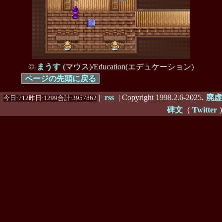
©
まうす
(マウス)/Education(エデュケーション)
ページの先頭に戻る
|
rss
| Copyright 1998.2.6-2025.
廃虚
今日:712昨日:1299合計:3957862
碑文
(
Twitter
)