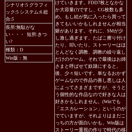
けていきます。FDD7枚となかな
シナリオ:5 グラフィ
か大容量(?)ですし、CG枚数も多
ック:5 システム:6 総
め。もし絵が気に入ったら買って
合:
5
きてもいいかもしれませんが相当
長所:無駄がな
癖があります。それに、SMが少
い・・・ 短所:きつ
し激し過ぎます。たばこ擦り付け
い?
たり、叩いたり。ストーリーはほ
種類：D
とんどなく調教、調教の繰り返し
Win版：無
だけのゲーム。それで最後はお姉
さまと呼ばせて奴隷にすると。
後、少々短いです。単なるおかず
ゲームなので作品の善し悪しは人
によってさまざまですが、そうと
う個性的な作品なので好きな人は
好きかもしれません。(Winでも
「エスカレーション」というのが
でていますが、それよりはまだこ
っちの方が面白いかも。Win版は
ストーリー重視の作りで時代の移