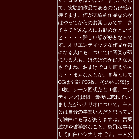
す。背景もほのぼのですし。そし
て、実験的作品であるのも好感が
持てます。何が実験的作品なのか
はやってからのお楽しみです。さ
てさてどんな人にお勧めかという
と・・・・難しい話が好きな人で
す。オリエンティックな作品が気
になる人にも、ついでに音楽が気
になる人も。ほのぼのが好きな人
もですね。おまけでロリ萌えの人
も・・まぁなんとか。参考として
CGは全部で36枚。その内18禁は
20枚。シーン回想だと10個。エン
ディングは6個。最後に忘れてい
ましたがシナリオについて。主人
公は自分の事悪い人だと思ってい
て独白にも毒がありますね。言葉
遊びや哲学的なこと。突飛な事も
して面白いシナリオです。主人公