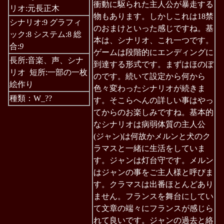
衝動に駆られた主人公が暴走する
リオ:元長正木
物もあります。しかしこれは18禁
シナリオ:9 グラフィ
のおまけといった感じですね。基
ック:8 システム:8 総
本は、シナリオ、これ一つです。
合:
9
ゲームは段階的にエンディングに
長所:音楽、声、シナ
到達する形式です。まずはほのぼ
リオ 短所:一部の一枚
のです。続いて設定から何から
絵作り
色々変わったシナリオが続きま
種類：W_??
す。そこらへんの詳しい事はやっ
てからのお楽しみですね。基本的
なシナリオは病弱体質の主人公
(ジャン)は何故かメルンと犬のク
ラマスと一緒に生活をしていま
す。ジャンは灯台守です。メルン
はジャンの事をご主人様と呼びま
す。クラマスは出番ほとんどあり
ません。フランスを舞台にしてい
て文章の端々にフランスが感じら
れて良いです。ジャンの過去と絡