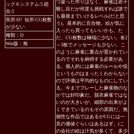
つ凝った作りはなく、麻雀は若干
ック:6 システム:5 総
難し目だが何度も挑戦すれば誰で
合:
5
も最後までいけるレベル(だと思
長所:H? 短所:CG枚数
う)。基本的に百合物。絵が気に
が少ない
入ったら買ってもいいかも。た
種類：D
だ、CG枚数は極端に少ない。各2
Win版：無
～3枚でメッセージも少ない。こ
のように麻雀に重点が置かれてい
るのでそれを納得する必要があ
る。個人的には麻雀のルールや役
というものはまったくわからない
ので評価は平均的なものにしてい
る。今までプレーした麻雀物のな
かでは好印象だ。脱衣麻雀ではな
いのが大きいが、細部の出来がよ
くできているのもその原因だ。無
個性な作品ではあるがCGには一
見の価値ぐらいはあるはず。(こ
の会社の絵は汁気が多くて、多少