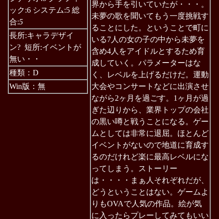
界から手を引いていたが・・・。
ック:6 システム:5 総
未夢の歌を聞いてもう一度挑戦す
合:
5
ることにした。ということで町に
長所:キャラデザイ
いる7人の女の子の中から未夢を
ン? 短所:イベントが
含め4人をアイドルとするため育
無い・・
成していく。パラメーターはな
種類：D
く、レベルを上げるだけだ。運動
Win版：無
大会やコンサートなどに出演させ
ながら2ヶ月を過ごす。1ヶ月が過
ぎた辺りから、業界トップの会社
の黒い噂と戦うことになる。ゲー
ムとしては非常に退屈。ほとんど
イベントがないので地道に育成す
るのだけれど楽に最高レベルにな
ってしまう。ストーリー
は・・・・まぁ人それぞれだが、
どうということはない。ゲームよ
りもOVAで人気の作品。絵が気
に入ったらプレーしてみてもいい