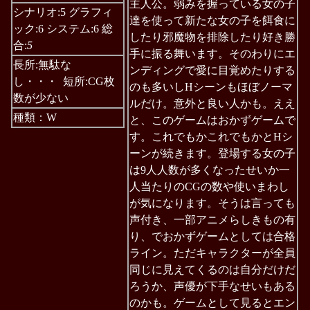
主人公。弱みを握っている女の子
シナリオ:5 グラフィ
達を使って新たな女の子を餌食に
ック:6 システム:6 総
したり邪魔物を排除したり好き勝
合:
5
手に振る舞います。そのわりにエ
長所:無駄な
ンディングで愛に目覚めたりする
し・・・ 短所:CG枚
のも多いしHシーンもほぼノーマ
数が少ない
ルだけ。意外と良い人かも。ええ
種類：W
と、このゲームはおかずゲームで
す。これでもかこれでもかとHシ
ーンが続きます。登場する女の子
は9人人数が多くなったせいか一
人当たりのCGの数や使いまわし
が気になります。そうは言っても
声付き、一部アニメらしきもの有
り、でおかずゲームとしては合格
ライン。ただキャラクターが全員
同じに見えてくるのは自分だけだ
ろうか、声優が下手なせいもある
のかも。ゲームとして見るとエン