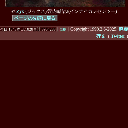
©
Zyx
(ジックス)/淫内感染2(インナイカンセンツー)
ページの先頭に戻る
|
rss
| Copyright 1998.2.6-2025.
廃虚
今日:1343昨日:1828合計:3954283
碑文
(
Twitter
)