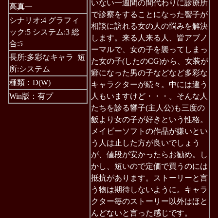
いない一週間の間代わりに診療所
高真一
で診察をすることになった響子が
シナリオ:4 グラフィ
相談に訪れる女の人の悩みを解決
ック:5 システム:3 総
します。来る人来る人、皆アブノ
合:
5
ーマルで、女の子を襲ってしまっ
長所:多彩なキャラ 短
た女の子(したのCG)から、女装が
所:システム
癖になった男の子などなど多彩な
種類：D(W)
キャラクターが続々。中には違う
Win版：有プ
人もいますけど・・・。そんな人
たちを診る響子(主人公)も三度の
飯より女の子が好きという性格。
メイビーソフトの作品が嫌いとい
う人は止した方が良いでしょう
が、値段が安かったらお勧め。し
かし、短いので定価で買うのには
抵抗があります。ストーリーと言
う物は期待しないように。キャラ
クター毎のストーリー以外はほと
んどないと言った感じです。