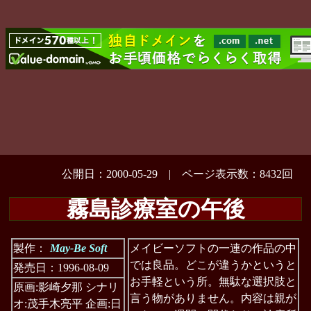
公開日：2000-05-29 | ページ表示数：8432回
霧島診療室の午後
製作：
May-Be Soft
メイビーソフトの一連の作品の中
では良品。どこが違うかというと
発売日：1996-08-09
お手軽という所。無駄な選択肢と
原画:影崎夕那 シナリ
言う物がありません。内容は親が
オ:茂手木亮平 企画:日