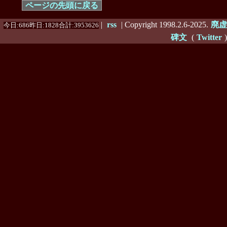
ページの先頭に戻る
|
rss
| Copyright 1998.2.6-2025.
廃虚
今日:686昨日:1828合計:3953626
碑文
(
Twitter
)