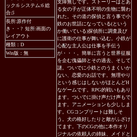
支障無しです。ストーリーはとあ
ック:6 システム:6 総
る女の子が正体不明の生物に襲わ
合:
5
れた。その道の探偵と言う事で小
長所:原作付
鉄のお世話になっている(という
き・・? 短所:画面の
か働いている)探偵所に調査及び
レイアウト
に護衛の仕事が舞い込む。小鉄が
種類：D
心配な主人公は仕事を手伝う
Win版：無
が・・・。簡単に言うと世界征服
を企む傀儡師とその過去、そして
謎。ついでに小鉄とのうまくいか
ない、恋愛のお話です。無理やり
という感じはしないがほとんどH
なゲームです。RPG的戦いもあり
ます。ついでに掛け声だけ声もで
ます。アニメーションも少ししま
す。CGコンプリートは難しそ
う。犬の格好したりと敵がふざけ
てます。下のCGの他に本作オリ
ジナルの依頼人の姉妹、メイドと