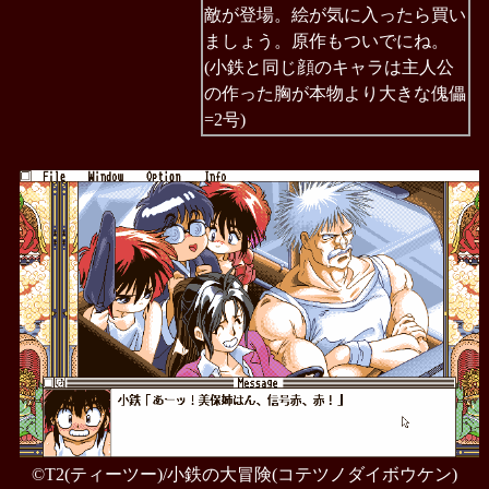
敵が登場。絵が気に入ったら買い
ましょう。原作もついでにね。
(小鉄と同じ顔のキャラは主人公
の作った胸が本物より大きな傀儡
=2号)
©T2(ティーツー)/小鉄の大冒険(コテツノダイボウケン)