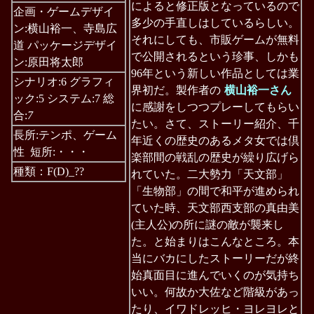
によると修正版となっているので
企画・ゲームデザイ
多少の手直しはしているらしい。
ン:横山裕一、寺島広
それにしても、市販ゲームが無料
道 パッケージデザイ
で公開されるという珍事、しかも
ン:原田将太郎
96年という新しい作品としては業
シナリオ:6 グラフィ
界初だ。製作者の
横山裕一さん
ック:5 システム:7 総
に感謝をしつつプレーしてもらい
合:
7
たい。さて、ストーリー紹介、千
長所:テンポ、ゲーム
年近くの歴史のあるメタ女では倶
性 短所:・・・
楽部間の戦乱の歴史が繰り広げら
種類：F(D)_??
れていた。二大勢力「天文部」
「生物部」の間で和平が進められ
ていた時、天文部西支部の真由美
(主人公)の所に謎の敵が襲来し
た。と始まりはこんなところ。本
当にバカにしたストーリーだが終
始真面目に進んでいくのが気持ち
いい。何故か大佐など階級があっ
たり、イワドレッヒ・ヨレヨレと