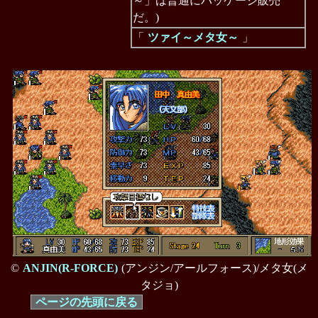
～」は普通にパッケージ販売
だ。)
「
ツァイ～メタ女～
」
©
ANJIN(R-FORCE)
(アンジン/アールフォース)/メタ女(メ
タジョ)
ページの先頭に戻る