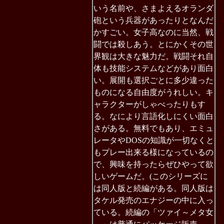
いう名前や、さまよえるオランダ
砲という兵器があったりとなんだ
かすごい。女子高なのに当然、戦
闘では殺しあう。とにかくその世
界観は大きな魅力だ。戦闘それ自
体も技能システムなどがあり面白
い。展開も選択ごとに多少違った
ものになる自由度がうれしい。キ
ャラクターがしゃべったりもす
る。なにより言語化しにくい面白
さがある。無料でもあり、エミュ
レータやDOSの知識が一切なくと
もプレー出来る様になっているの
で、興味を持ったらぜひやって欲
しいゲームだ。(このシリーズに
は同人版と続編がある。同人版は
タケル発売のエナジーの中に入っ
ている。続編の「ツァイ～メタ女