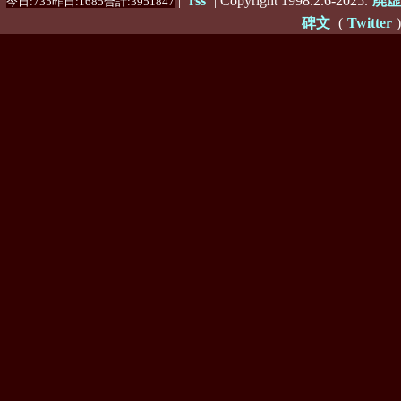
|
rss
| Copyright 1998.2.6-2025.
廃虚
今日:735昨日:1685合計:3951847
碑文
(
Twitter
)