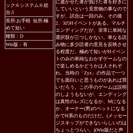
に逝かせた者が負けた者を好きに
ック:6 システム:6 総
していいという見世物の事なので
合:
5
すが、試合は一回のみ、その後
長所:お手軽 短所:極
2、3のHイベントがある。マルチ
めて短い
エンディングだが、非常に単純な
種類：D
選択肢が三つしかない。単なる読
Win版：有
み物に多少読者の意見を反映させ
る程度だ。極めて短いがHイベン
トのみの単純なおかずゲームなの
で楽しめるかどうかは人それぞ
れ。当時の「Zyx」の作品で一つ
でも面白いと思うものがあれば買
いだろう。この手のゲームは説明
のしようもないが、エンディング
は真性のレズになるか、Mになる
か、オーナー(男)のペットになる
かでH系のものだけだ。(メッセー
ジスキップができないらしいのは
ちょっとつらい。)(Win版だと声