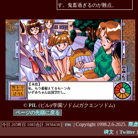
す。鬼畜過ぎるのが難点。
©
PIL
(ピル)/学園ソドム(ガクエンソドム)
ページの先頭に戻る
|
rss
| Copyright 1998.2.6-2025.
廃虚
今日:205昨日:1083合計:3958438
碑文
(
Twitter
)