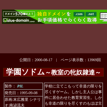
公開日：2000-08-17 | ページ表示数：13969回
学園ソドム
～教室の牝奴隷達～
製作：
PIL
学校に立てこもって非道の限りを
尽くすゲーム。しかし主人公は事
発売日：1995-09-08
件に居合わせた教育実習生。しか
原画:末広雅里 シナリ
も非道の限りを尽くすのもほぼ主
オ:南泌流夫