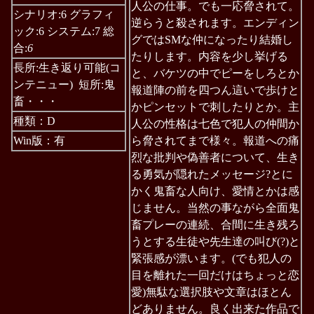
人公の仕事。でも一応脅されて。
シナリオ:6 グラフィ
逆らうと殺されます。エンディン
ック:6 システム:7 総
グではSMな仲になったり結婚し
合:
6
たりします。内容を少し挙げる
長所:生き返り可能(コ
と、バケツの中でピーをしろとか
ンテニュー) 短所:鬼
報道陣の前を四つん這いで歩けと
畜・・・
かピンセットで刺したりとか。主
種類：D
人公の性格は七色で犯人の仲間か
Win版：有
ら脅されてまで様々。報道への痛
烈な批判や偽善者について、生き
る勇気が隠れたメッセージ?とに
かく鬼畜な人向け、愛情とかは感
じません。当然の事ながら全面鬼
畜プレーの連続、合間に生き残ろ
うとする生徒や先生達の叫び(?)と
緊張感が漂います。(でも犯人の
目を離れた一回だけはちょっと恋
愛)無駄な選択肢や文章はほとん
どありません。良く出来た作品で