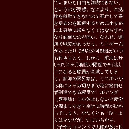
ていまいち自由を満喫できない、
というのが実感。なにより、本拠
地を移動できないので死亡して巻
き戻るのを回避するために小まめ
に出身地に帰らなくてはならずか
なり面倒なのが痛い。なんせ、遺
跡で戦闘があったり、ミニゲーム
があったりで即死の可能性がいつ
も付きまとう。しかも、航海はせ
いぜい1ヶ月程度が限度でそれ以
上になると船員が全滅してしま
う。航海の限界線は、リスボンか
ら稀にメッカ辺りまで港に経由せ
ず到達できる程度で、ルアンダ
（喜望峰）で小休止しないと疲労
が溜まりすぎて余計に時間が掛か
ってしまう。少なくとも「Ⅳ」よ
りはマシだが、いまいちかも。
（子作りコマンドで大砲が放たれ