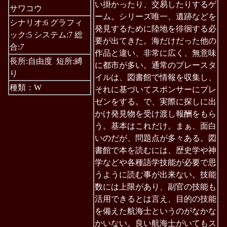
い掛かったり、交易したりするゲ
サワコウ
ーム。シリーズ唯一、遺跡などを
シナリオ:6 グラフィ
発見するために陸地を徘徊する必
ック:5 システム:7 総
要が出てきた。海だけだった他の
合:
7
作品と違い、非常に広く、無意味
長所:自由度 短所:縛
に都市が多い。通常のプレースタ
り
イルは、図書館で情報を収集し、
種類：W
それに基づいてスポンサーにプレ
ゼンをする。で、実際に探しに出
かけ発見物を受け渡し報酬をもら
う。基本はこれだけ。まぁ、面白
いのだが、問題点が多々ある。図
書館で本を読むには、歴史学や神
学などや各種語学技能が必要で思
うように読む事が出来ない。技能
数には上限があり、副官の技能も
活用できるとは言え、目的の技能
を備えた航海士というのがなかな
かいない。良い航海士がいてもス