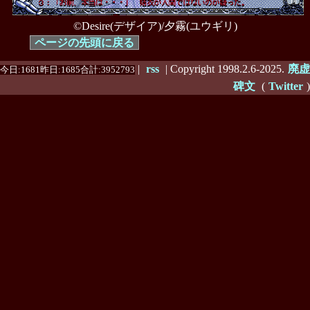
©Desire(デザイア)/夕霧(ユウギリ)
ページの先頭に戻る
|
rss
| Copyright 1998.2.6-2025.
廃虚
今日:1681昨日:1685合計:3952793
碑文
(
Twitter
)