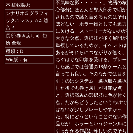
不気味な影・・・・・。物語の核
本:紅牧梨乃
心部分はほとんど導入部分で明か
シナリオ:5 グラフィ
されるので謎と言えるものはそれ
ック:4 システム:5 総
ほどない。ホラー物としても迫力
合:
4
に欠ける。ストーリーがないのが
長所:巻き戻し可 短
大きな欠点。選択肢が多く展開が
所:全般
重複しているためか、イベントは
種類：D
あるがそれらにつながりが無く、
Win版：有
ちぐはぐな印象を受ける。プレー
した感じでは普通の18禁ゲームと
言っても良い。そのなかでは目を
引くのはシステム。選択肢を選択
した後でも巻き戻しが可能な点
と、選択済みの選択肢に色が付く
点。だからどうしたというわけで
はないが少しプレーしやすかっ
た。特にどうということのない作
品だが、ホラーというジャンルに
引っかかる作品は珍しいのでそち