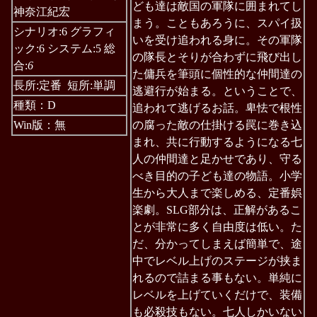
ども達は敵国の軍隊に囲まれてし
神奈江紀宏
まう。こともあろうに、スパイ扱
シナリオ:6 グラフィ
いを受け追われる身に。その軍隊
ック:6 システム:5 総
の隊長とそりが合わずに飛び出し
合:
6
た傭兵を筆頭に個性的な仲間達の
長所:定番 短所:単調
逃避行が始まる。ということで、
種類：D
追われて逃げるお話。卑怯で根性
Win版：無
の腐った敵の仕掛ける罠に巻き込
まれ、共に行動するようになる七
人の仲間達と足かせであり、守る
べき目的の子ども達の物語。小学
生から大人まで楽しめる、定番娯
楽劇。SLG部分は、正解があるこ
とが非常に多く自由度は低い。た
だ、分かってしまえば簡単で、途
中でレベル上げのステージが挟ま
れるので詰まる事もない。単純に
レベルを上げていくだけで、装備
も必殺技もない。七人しかいない