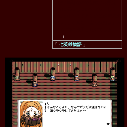
るだけ無駄なので初めから設定
云々は気にしないでプレーした、
なによりそうできたのは姫屋系の
作品によくある「素っ気無さ」が
良い方向に作用したのでしょ
う。
）
「
七英雄物語
」