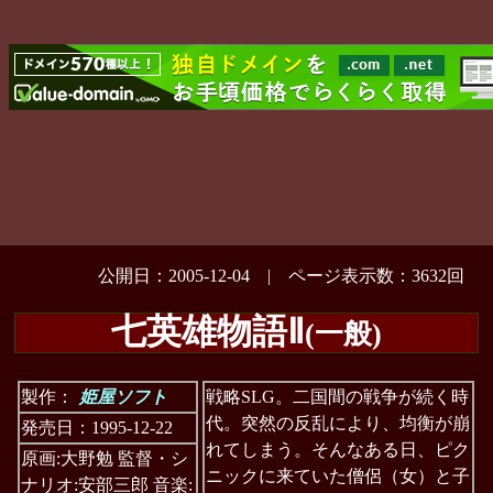
公開日：2005-12-04 | ページ表示数：3632回
七英雄物語Ⅱ
(一般)
製作：
姫屋ソフト
戦略SLG。二国間の戦争が続く時
代。突然の反乱により、均衡が崩
発売日：1995-12-22
れてしまう。そんなある日、ピク
原画:大野勉 監督・シ
ニックに来ていた僧侶（女）と子
ナリオ:安部三郎 音楽: