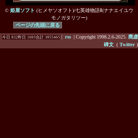
©
姫屋ソフト
(ヒメヤソオフト)/七英雄物語Ⅱ(ナナエイユウ
モノガタリツー)
ページの先頭に戻る
|
rss
| Copyright 1998.2.6-2025.
廃虚
今日:832昨日:1693合計:3955465
碑文
(
Twitter
)