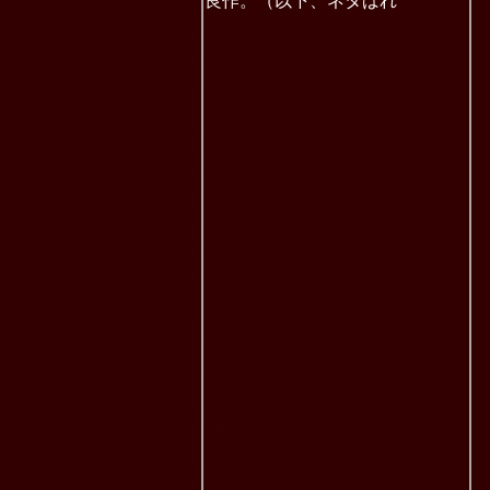
良作。（以下、ネタばれ
問答無用
で敵が憎たらしいのがいい。命乞
いした敵を逃がすと、敵の親玉が
勝手に殺してくれるし、至れり尽
くせり。主人公達を善玉にしつ
つ、細かい所を無視した、娯楽物
の定番が心地よい。仲間になる理
由も、時代劇風にいうと悪代官に
反抗した手下とか、陥れられた善
人とか、申し分ない。ラクナだけ
は、敵兵に絡まれていた所を助け
たらついてきてしまったという、
弱いものだったが、それだけ出番
も少ないのでよしとする。もうち
ょっと色恋沙汰があってもいいよ
うな気がしたが、特に不満はな
い。2万人の兵隊にどうやって勝
ったのかとか言い出したらきりが
ないのは当然のことだが、気にす