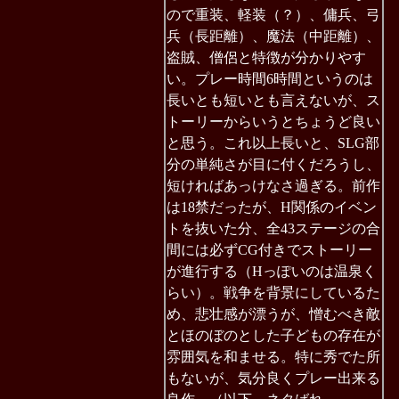
ので重装、軽装（？）、傭兵、弓
兵（長距離）、魔法（中距離）、
盗賊、僧侶と特徴が分かりやす
い。プレー時間6時間というのは
長いとも短いとも言えないが、ス
トーリーからいうとちょうど良い
と思う。これ以上長いと、SLG部
分の単純さが目に付くだろうし、
短ければあっけなさ過ぎる。前作
は18禁だったが、H関係のイベン
トを抜いた分、全43ステージの合
間には必ずCG付きでストーリー
が進行する（Hっぽいのは温泉く
らい）。戦争を背景にしているた
め、悲壮感が漂うが、憎むべき敵
とほのぼのとした子どもの存在が
雰囲気を和ませる。特に秀でた所
もないが、気分良くプレー出来る