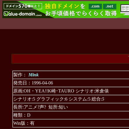
製作：
Mink
発売日：1996-04-06
原画:OH・YEA!!K崎･TAURO シナリオ:米倉俵
シナリオ:5 グラフィック:6 システム:5 総合:
5
長所:アニメ?声? 短所:短い
種類：D
Win版：有