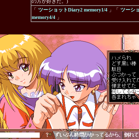
の方が好きだ。)
「
ツーショットDiary2 memory1/4
」「
ツーショッ
memory4/4
」