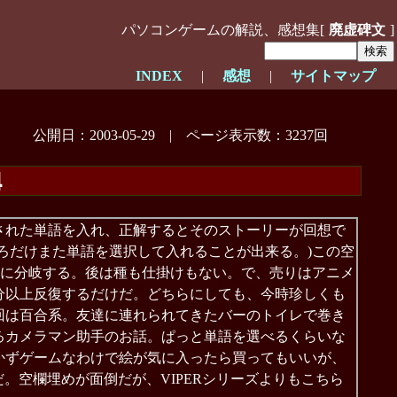
パソコンゲームの解説、感想集[
廃虚碑文
]
INDEX
|
感想
|
サイトマップ
公開日：2003-05-29 | ページ表示数：3237回
4
された単語を入れ、正解するとそのストーリーが回想で
ろだけまた単語を選択して入れることが出来る。)この空
りに分岐する。後は種も仕掛けもない。で、売りはアニメ
分以上反復するだけだ。どちらにしても、今時珍しくも
回は百合系。友達に連れられてきたバーのトイレで巻き
るカメラマン助手のお話。ぱっと単語を選べるくらいな
かずゲームなわけで絵が気に入ったら買ってもいいが、
だ。空欄埋めが面倒だが、VIPERシリーズよりもこちら