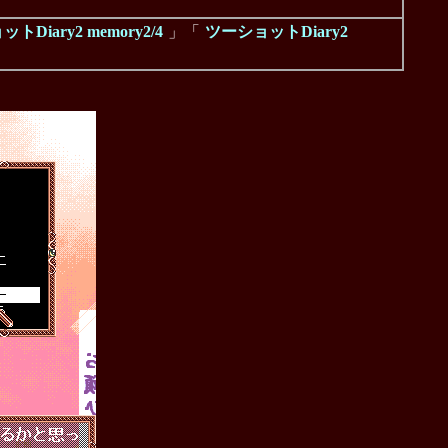
トDiary2 memory2/4
」「
ツーショットDiary2