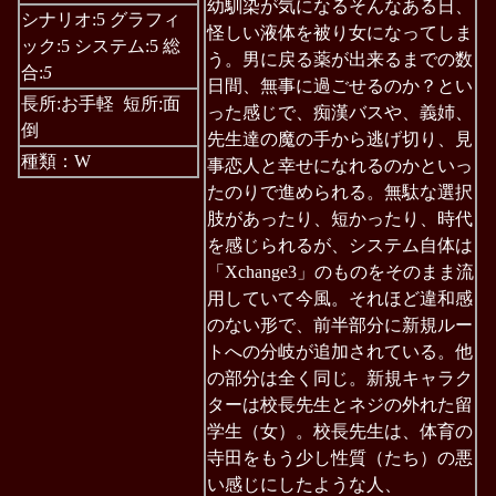
幼馴染が気になるそんなある日、
シナリオ:5 グラフィ
怪しい液体を被り女になってしま
ック:5 システム:5 総
う。男に戻る薬が出来るまでの数
合:
5
日間、無事に過ごせるのか？とい
長所:お手軽 短所:面
った感じで、痴漢バスや、義姉、
倒
先生達の魔の手から逃げ切り、見
種類：W
事恋人と幸せになれるのかといっ
たのりで進められる。無駄な選択
肢があったり、短かったり、時代
を感じられるが、システム自体は
「Xchange3」のものをそのまま流
用していて今風。それほど違和感
のない形で、前半部分に新規ルー
トへの分岐が追加されている。他
の部分は全く同じ。新規キャラク
ターは校長先生とネジの外れた留
学生（女）。校長先生は、体育の
寺田をもう少し性質（たち）の悪
い感じにしたような人、