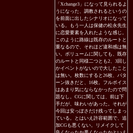
「Xchange3」になって見られるよ
うになった、調教されるというの
を前面に出したシナリオになって
いる。もう一人は保健の松永先生
に恋愛要素を入れたような感じ。
このように路線は既存のルートと
重なるので、それほど違和感は無
い。ボリュームに関しても、既存
のルートと同様二つとも2、3回し
かイベントがないので大したこと
は無い。枚数にすると26枚、パタ
ーン抜きだと、16枚。フルボイス
はあまり気にならなかったので問
題なし。CGに関しては、前は下
手だが、味わいがあった。それが
今回は安っぽさだけ残ってしまっ
ている。とはいえ許容範囲で、追
加CGも悪くない。リメイクして
良くなったか悪くなったかといえ