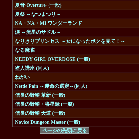
夏音-Overture- (一般)
夏祭 ～なつまつり～
NA・NA・MI ワンダーランド
涙 ～流星のサドル～
なりきりプリンセス ～女になったボクを見て！～
なる麻雀
NEEDY GIRL OVERDOSE (一般)
盗人講座 (同人)
ねがい
Nettle Pain ～運命の選定～(同人)
信長の野望 革新 (一般)
信長の野望・将星録 (一般)
信長の野望 天道 (一般)
Novice Dungeon Master (一般)
ページの先頭に戻る