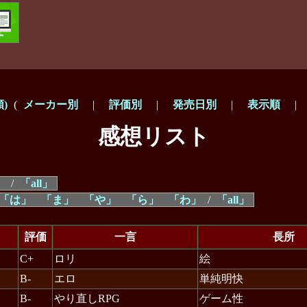
)
(
メーカー別
|
評価別
|
発売日別
|
表示順
感想リスト
」
/
「all」
「は」
「ま」
「や」
「ら」
「わ」
/
「all」
評価
一言
長所
C+
ロリ
絵
B-
エロ
単純明快
B-
やり直しRPG
ゲーム性