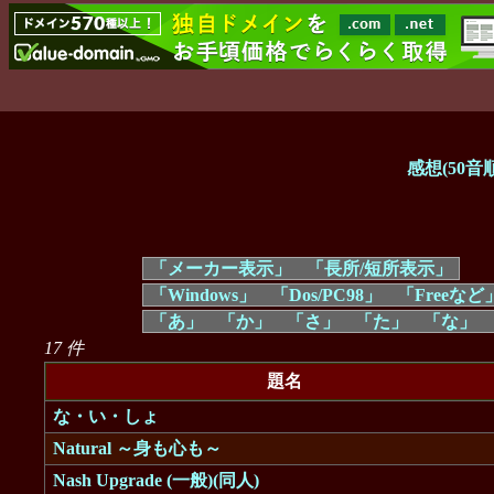
感想(50音順
「メーカー表示」
「長所/短所表示」
「Windows」
「Dos/PC98」
「Freeなど
「あ」
「か」
「さ」
「た」
「な」
17 件
題名
な・い・しょ
Natural ～身も心も～
Nash Upgrade (一般)(同人)