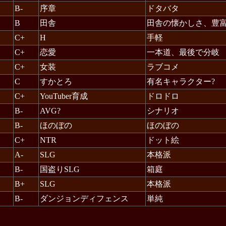
B-
序章
ドタバタ
B
田舎
田舎の懐かしさ、豊
C+
H
手軽
C+
恋愛
一本道、最後で分岐
C+
女装
ラブコメ
C
すかとろ
有名キャラクター?
C+
YouTuber育成
ドロドロ
B-
AVG?
シナリオ
B-
ほのぼの
ほのぼの
C+
NTR
ドット絵
A-
SLG
本格派
B-
国盗りSLG
箱庭
B+
SLG
本格派
B-
ダンジョンディフェンス
単純